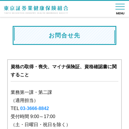
MENU
nese
English
お問合せ先
健
健
保
健
直
各
申
よ
組
保
保
健
診・
営
種
請
く
合
の
の
施
疾病
診
手
書
あ
案
し
給
設
予防
療
続
一
る
内
く
付
所
き
覧
質
資格の取得・喪失、マイナ保険証、資格確認書に関
み
問
すること
業務第一課・第二課
（適用担当）
TEL
03-3666-8842
受付時間 9:00～17:00
（土・日曜日・祝日を除く）