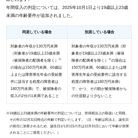
年間収入の判定については、2025年10月1日より19歳以上23歳
未満の年齢要件が追加されました。
同居している場合
別居している場合
対象者の年収が130万円未満
対象者の年収が130万円未満（対
（対象者が19歳以上23歳未満
象者が19歳以上23歳未満（被保
※
※
（被保険者の配偶者を除く）
険者の配偶者を除く）
の場合は
の場合は150万円未満、60歳以
150万円未満、60歳以上または障
上または障害厚生年金の受給要
害厚生年金の受給要件に該当する
件に該当する程度の障害者は
程度の障害者は180万円未満）
180万円未満）で、被保険者の
で、かつ、その額が被保険者から
収入の2分の1未満であること
の仕送額より少ないこと
※19歳以上23歳未満の年齢要件の判定については、所得税法上の取扱いと同様、
その年の12月31日時点の年齢で判定いたします。（注：年齢は民法上、誕生日
の前日に加算されるため、誕生日が1月1日の方は12月31日において年齢が加算
されることにご留意ください。）