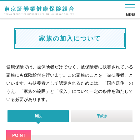
MENU
nese
English
家族の加入について
健
健
保
健
直
各
申
よ
組
保
保
健
診・
営
種
請
く
合
の
の
施
疾病
診
手
書
あ
案
健康保険では、被保険者だけでなく、被保険者に扶養されている
し
給
設
予防
療
続
一
る
内
く
付
所
き
覧
質
家族にも保険給付を行います。この家族のことを「被扶養者」と
み
問
いいます。被扶養者として認定されるためには、「国内居住」の
うえ、「家族の範囲」と「収入」について一定の条件を満たして
いる必要があります。
解説
手続き
POINT