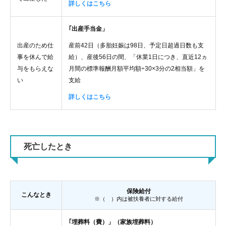
詳しくはこちら
｢出産手当金」
出産のため仕
産前42日（多胎妊娠は98日、予定日超過日数も支
事を休んで給
給）、産後56日の間、「休業1日につき、直近12ヵ
与をもらえな
月間の標準報酬月額平均額÷30×3分の2相当額」を
い
支給
詳しくはこちら
死亡したとき
保険給付
こんなとき
※（ ）内は被扶養者に対する給付
｢埋葬料（費）」（家族埋葬料）