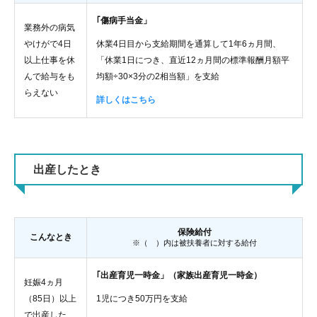
｢傷病手当金」
業務外の病気
やけがで4日
休業4日目から支給期間を通算して1年6ヵ月間、
以上仕事を休
「休業1日につき、直近12ヵ月間の標準報酬月額平
んで給与をも
均額÷30×3分の2相当額」を支給
らえない
詳しくはこちら
出産したとき
保険給付
こんなとき
※（ ）内は被扶養者に対する給付
｢出産育児一時金」（家族出産育児一時金）
妊娠4ヵ月
（85日）以上
1児につき50万円を支給
で出産した