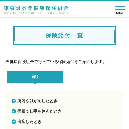
MENU
nese
English
保険給付一覧
健
健
保
健
直
各
申
よ
組
保
保
健
診・
営
種
請
く
合
の
の
施
疾病
診
手
書
あ
案
当健康保険組合で行っている保険給付をご紹介します。
し
給
設
予防
療
続
一
る
内
く
付
所
き
覧
質
み
問
解説
病気やけがをしたとき
病気で仕事を休んだとき
出産したとき