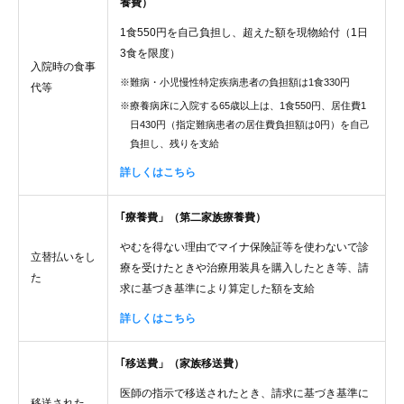
養費）
1食550円を自己負担し、超えた額を現物給付（1日
3食を限度）
入院時の食事
※難病・小児慢性特定疾病患者の負担額は1食330円
代等
※療養病床に入院する65歳以上は、1食550円、居住費1
日430円（指定難病患者の居住費負担額は0円）を自己
負担し、残りを支給
詳しくはこちら
｢療養費」（第二家族療養費）
やむを得ない理由でマイナ保険証等を使わないで診
立替払いをし
療を受けたときや治療用装具を購入したとき等、請
た
求に基づき基準により算定した額を支給
詳しくはこちら
｢移送費」（家族移送費）
医師の指示で移送されたとき、請求に基づき基準に
移送された