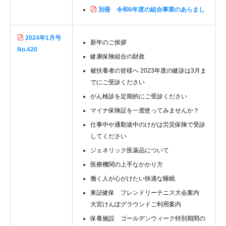
別冊 令和6年度の組合事業のあらまし
2024年1月号
新年のご挨拶
No.420
健康保険組合の財政
被扶養者の皆様へ 2023年度の健診は3月ま
でにご受診ください
がん検診を定期的にご受診ください
マイナ保険証を一度使ってみませんか？
仕事中や通勤途中のけがは労災保険で受診
してください
ジェネリック医薬品について
医療機関の上手なかかり方
働く人が心がけたい快適な睡眠
東証健保 フレンドリーテニス大会案内
大宮けんぽグラウンドご利用案内
保養施設 ゴールデンウィーク特別期間の