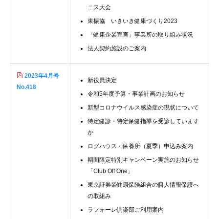
ニス大会
東振協 いきいき健康づくり2023
「健康企業宣言」事業所の取り組み状況
法人契約施設のご案内
2023年4月号
新役員決定
No.418
令和5年度予算・事業計画のお知らせ
新型コロナウイルス感染症の現状について
特定健診・特定保健指導を受診しています
か
ログハウス・保養所（夏季）申込み案内
期間限定特別キャンペーン実施のお知らせ
「Club Off One」
東京証券業健康保険組合の個人情報保護へ
の取組み
ラフォーレ倶楽部ご利用案内