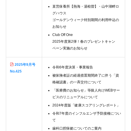
直営保養所【熱海・湯桧曽】・山中湖畔ロ
グハウス
ゴールデンウィーク特別期間の利用申込の
お知らせ
Club Off One
2025年度第2弾！春のプレゼントキャン
ペーン実施のお知らせ
2025年9月号
令和6年度決算・事業報告
No.425
被保険者証の経過措置期間終了に伴う「資
格確認書」の一斉交付について
「医療費のお知らせ」等個人向けWEBサー
ビスのリニューアルについて
2024年度版「健康スコアリングレポート」
令和7年度のインフルエンザ予防接種につい
て
歯科口腔保健についてのご案内