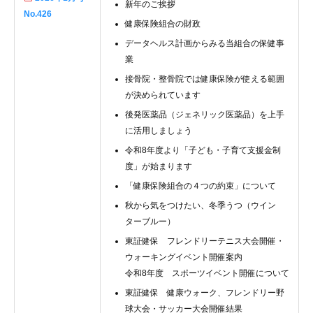
新年のご挨拶
No.426
健康保険組合の財政
データヘルス計画からみる当組合の保健事
業
接骨院・整骨院では健康保険が使える範囲
が決められています
後発医薬品（ジェネリック医薬品）を上手
に活用しましょう
令和8年度より「子ども・子育て支援金制
度」が始まります
「健康保険組合の４つの約束」について
秋から気をつけたい、冬季うつ（ウイン
ターブルー）
東証健保 フレンドリーテニス大会開催・
ウォーキングイベント開催案内
令和8年度 スポーツイベント開催について
東証健保 健康ウォーク、フレンドリー野
球大会・サッカー大会開催結果