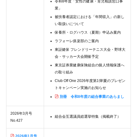
令和8年度「女性の健康・育児相談窓口事
業」
被扶養者認定における「年間収入」の新し
い取扱いについて
保養所・ログハウス（夏期）申込み案内
ラフォーレ俱楽部のご案内
東証健保 フレンドリーテニス大会・野球大
会・サッカー大会開催予定
東京証券業健康保険組合の個人情報保護へ
の取り組み
Club Off One 2026年度第1弾!夏のプレゼン
トキャンペーン実施のお知らせ
別冊 令和8年度の組合事業のあらまし
2026年3月号
組合会互選議員総選挙特集（掲載終了）
No.427
2026年1月号