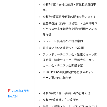
令和7年度「女性の健康・育児相談窓口事
業」
令和7年度家庭常備薬の配布を行います！
直営保養所【熱海・湯桧曽】・山中湖畔ロ
グハウス年末年始特別期間の利用申込のお
知らせ
ラフォーレ倶楽部のご利用案内
東振協いきいき健康づくり2025
フレンドリーテニス大会・健康ウォーク開
催結果、健康ウォーク・野球大会・サッ
カー大会・テニス大会開催予定
Club Off One期間限定秋冬特別Ｗキャン
ペーン実施のお知らせ
2025年4月号
令和7年度予算・事業計画のお知らせ
No.424
令和7年度事業の主な変更点
手早い・簡単・おいしいワンプレートごは