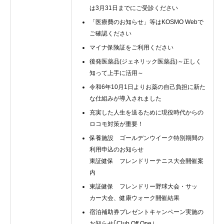
は3月31日までにご受診ください
「医療費のお知らせ」等はKOSMO Webで
ご確認ください
マイナ保険証をご利用ください
後発医薬品(ジェネリック医薬品)～正しく
知って上手に活用～
令和6年10月1日よりお薬の自己負担に新た
な仕組みが導入されました
充実した人生を送るために現役時代からの
ロコモ対策が重要！
保養施設 ゴールデンウイーク特別期間の
利用申込のお知らせ
東証健保 フレンドリーテニス大会開催案
内
東証健保 フレンドリー野球大会・サッ
カー大会、健康ウォーク開催結果
宿泊補助券プレゼントキャンペーン実施の
お知らせ｢Club Off One｣