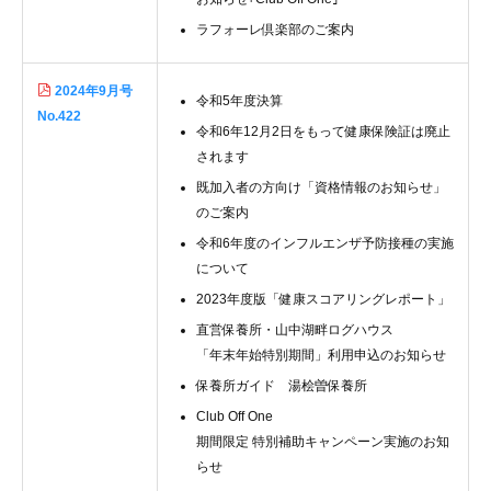
ラフォーレ倶楽部のご案内
2024年9月号
令和5年度決算
No.422
令和6年12月2日をもって健康保険証は廃止
されます
既加入者の方向け「資格情報のお知らせ」
のご案内
令和6年度のインフルエンザ予防接種の実施
について
2023年度版「健康スコアリングレポート」
直営保養所・山中湖畔ログハウス
「年末年始特別期間」利用申込のお知らせ
保養所ガイド 湯桧曽保養所
Club Off One
期間限定 特別補助キャンペーン実施のお知
らせ