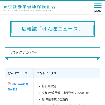
MENU
nese
広報誌「けんぽニュース」
健
健
保
健
直
各
申
よ
組
保
保
健
診・
営
種
請
く
合
の
の
施
疾病
診
手
書
あ
案
し
給
設
予防
療
続
一
る
内
バックナンバー
く
付
所
き
覧
質
み
問
けんぽニュース
主なトピックス
2026年4月号
新役員決定
No.428
令和8年度予算・事業計画のお知らせ
新!保健事業のご案内