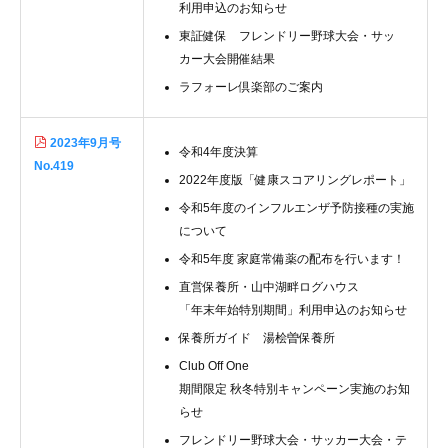
利用申込のお知らせ
東証健保 フレンドリー野球大会・サッ
カー大会開催結果
ラフォーレ倶楽部のご案内
2023年9月号
令和4年度決算
No.419
2022年度版「健康スコアリングレポート」
令和5年度のインフルエンザ予防接種の実施
について
令和5年度 家庭常備薬の配布を行います！
直営保養所・山中湖畔ログハウス
「年末年始特別期間」利用申込のお知らせ
保養所ガイド 湯桧曽保養所
Club Off One
期間限定 秋冬特別キャンペーン実施のお知
らせ
フレンドリー野球大会・サッカー大会・テ